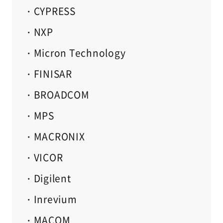
・CYPRESS
・NXP
・Micron Technology
・FINISAR
・BROADCOM
・MPS
・MACRONIX
・VICOR
・Digilent
・Inrevium
・MACOM